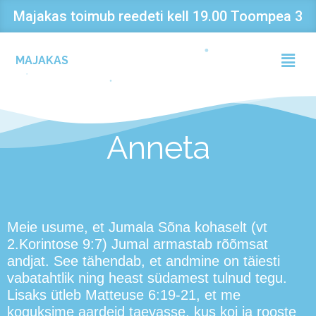
Skip
Majakas toimub reedeti kell 19.00 Toompea 3
to
content
Menu
MAJAKAS
Anneta
Meie usume, et Jumala Sõna kohaselt (vt
2.Korintose 9:7) Jumal armastab rõõmsat
andjat. See tähendab, et andmine on täiesti
vabatahtlik ning heast südamest tulnud tegu.
Lisaks ütleb Matteuse 6:19-21, et me
koguksime aardeid taevasse, kus koi ja rooste