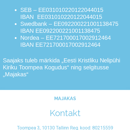
SEB – EE031010220122044015
IBAN EE031010220122044015
Swedbank – EE092200221001138475
IBAN EE092200221001138475
Nordea – EE721700017002912464
IBAN EE721700017002912464
Saajaks tuleb märkida „Eesti Kristliku Nelipühi
Kiriku Toompea Kogudus“ ning selgitusse
„Majakas“
MAJAKAS
Kontakt
Toompea 3, 10130 Tallinn Reg. kood: 80215559