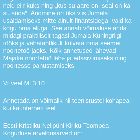
neid ei rikuks ning „kus su aare on, seal on ka
su süda“. Andmine on üks viis Jumala
usaldamiseks mitte ainult finantsidega, vaid ka
kogu oma eluga. See annab võimaluse anda
midagi praktiliselt tagasi Jumala Kuningriigi
tööks ja vabatahtlikult külvata oma seemet
noortetöö jaoks. Kõik annetused lähevad
Majaka noortetöö läbi- ja edasiviimiseks ning
noortesse panustamiseks.
Vt veel Ml 3:10.
Annetada on võimalik nii teenistustel kohapeal
kui ka interneti teel.
Eesti Kristliku Nelipühi Kiriku Toompea
Koguduse arveldusarved on: